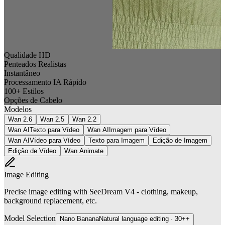
Qualidade HD
Penteados Realistas
Instantâneo
Processamento IA Rápido
100+ Estilos
Opções de Cabelo
Modelos
Wan 2.6
Wan 2.5
Wan 2.2
Wan AI
Texto para Vídeo
Wan AI
Imagem para Vídeo
Wan AI
Vídeo para Vídeo
Texto para Imagem
Edição de Imagem
Edição de Vídeo
Wan Animate
Image Editing
Precise image editing with SeeDream V4 - clothing, makeup,
background replacement, etc.
Model Selection
Nano Banana
Natural language editing
·
30++