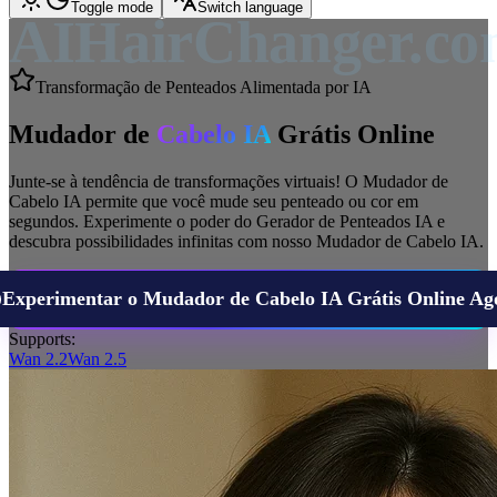
Toggle mode
Switch language
AIHairChanger.c
Transformação de Penteados Alimentada por IA
Mudador de
Cabelo IA
Grátis Online
Junte-se à tendência de transformações virtuais! O Mudador de
Cabelo IA permite que você mude seu penteado ou cor em
segundos. Experimente o poder do Gerador de Penteados IA e
descubra possibilidades infinitas com nosso Mudador de Cabelo IA.
Experimentar o Mudador de Cabelo IA Grátis Online Ag
Supports:
Wan 2.2
Wan 2.5