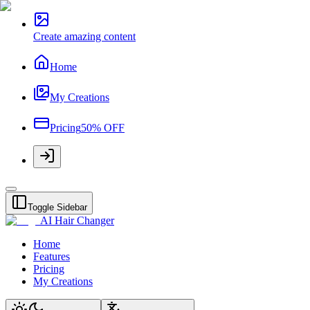
Create amazing content
Home
My Creations
Pricing
50% OFF
Toggle Sidebar
AI Hair Changer
Home
Features
Pricing
My Creations